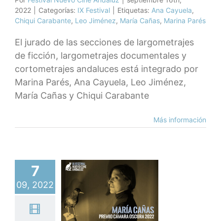
2022
|
Categorías:
IX Festival
|
Etiquetas:
Ana Cayuela
,
Chiqui Carabante
,
Leo Jiménez
,
María Cañas
,
Marina Parés
El jurado de las secciones de largometrajes
de ficción, largometrajes documentales y
cortometrajes andaluces está integrado por
Marina Parés, Ana Cayuela, Leo Jiménez,
María Cañas y Chiqui Carabante
Más información
7
ía Cañas.
09, 2022
io Cámara
ura 2022
ra Oscura
IX