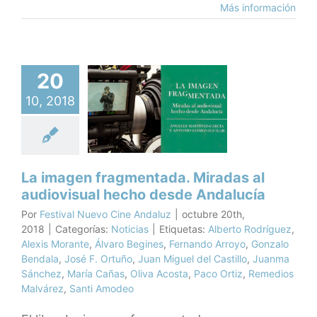
Más información
 imagen
20
gmentada.
10, 2018
radas al
diovisual
ho desde
dalucía
La imagen fragmentada. Miradas al
Noticias
audiovisual hecho desde Andalucía
Por
Festival Nuevo Cine Andaluz
|
octubre 20th,
2018
|
Categorías:
Noticias
|
Etiquetas:
Alberto Rodríguez
,
Alexis Morante
,
Álvaro Begines
,
Fernando Arroyo
,
Gonzalo
Bendala
,
José F. Ortuño
,
Juan Miguel del Castillo
,
Juanma
Sánchez
,
María Cañas
,
Oliva Acosta
,
Paco Ortiz
,
Remedios
Malvárez
,
Santi Amodeo