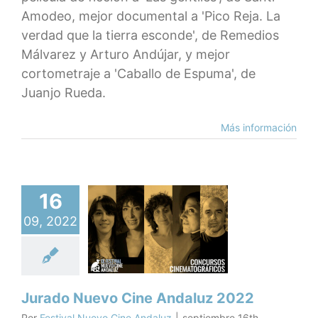
Amodeo, mejor documental a 'Pico Reja. La
verdad que la tierra esconde', de Remedios
Málvarez y Arturo Andújar, y mejor
cortometraje a 'Caballo de Espuma', de
Juanjo Rueda.
Más información
16
ado Nuevo
09, 2022
e Andaluz
2022
X Festival
Jurado Nuevo Cine Andaluz 2022
Por
Festival Nuevo Cine Andaluz
|
septiembre 16th,