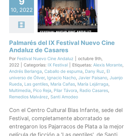
9
arés del IX
10, 2022
ival Nuevo
e Andaluz
 Casares
X Festival
Palmarés del IX Festival Nuevo Cine
Andaluz de Casares
Por
Festival Nuevo Cine Andaluz
|
octubre 9th,
2022
|
Categorías:
IX Festival
|
Etiquetas:
Alexis Morante
,
Andrés Berlanga
,
Caballo de espuma
,
Dany Ruz
,
El
universo de Óliver
,
Ignacio Nacho
,
Javier Paisano
,
Juanjo
Rueda
,
Las gentiles
,
María Cañas
,
María Lejárraga
,
Multimedia
,
Pico Reja
,
Pilar Távora
,
Radio Casares
,
Remedios Malvárez
,
Santi Amodeo
Con el Centro Cultural Blas Infante, sede del
Festival, completamente aborratado se
entregaron los Pajarracos de Plata a la mejor
película de ficción a 'Las gentiles', de Santi