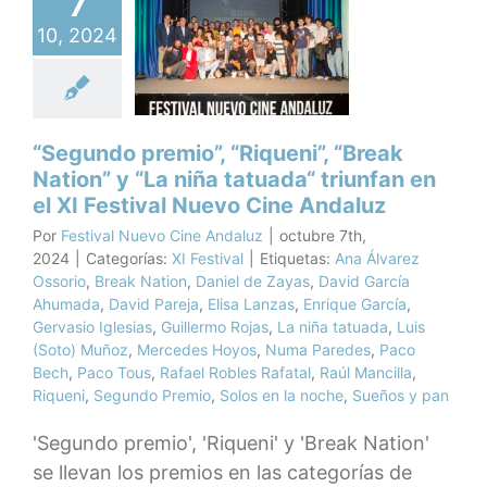
7
iqueni”,
ak Nation”
10, 2024
“La niña
atuada“
fan en el XI
ival Nuevo
“Segundo premio”, “Riqueni”, “Break
e Andaluz
Nation” y “La niña tatuada“ triunfan en
I Festival
el XI Festival Nuevo Cine Andaluz
Por
Festival Nuevo Cine Andaluz
|
octubre 7th,
2024
|
Categorías:
XI Festival
|
Etiquetas:
Ana Álvarez
Ossorio
,
Break Nation
,
Daniel de Zayas
,
David García
Ahumada
,
David Pareja
,
Elisa Lanzas
,
Enrique García
,
Gervasio Iglesias
,
Guillermo Rojas
,
La niña tatuada
,
Luis
(Soto) Muñoz
,
Mercedes Hoyos
,
Numa Paredes
,
Paco
Bech
,
Paco Tous
,
Rafael Robles Rafatal
,
Raúl Mancilla
,
Riqueni
,
Segundo Premio
,
Solos en la noche
,
Sueños y pan
'Segundo premio', 'Riqueni' y 'Break Nation'
se llevan los premios en las categorías de