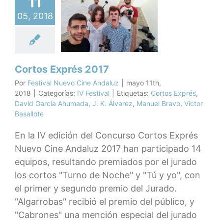
11
05, 2018
os Exprés
2017
V Festival
Cortos Exprés 2017
Por
Festival Nuevo Cine Andaluz
|
mayo 11th,
2018
|
Categorías:
IV Festival
|
Etiquetas:
Cortos Exprés
,
David García Ahumada
,
J. K. Álvarez
,
Manuel Bravo
,
Víctor
Basallote
En la IV edición del Concurso Cortos Exprés
Nuevo Cine Andaluz 2017 han participado 14
equipos, resultando premiados por el jurado
los cortos "Turno de Noche" y "Tú y yo", con
el primer y segundo premio del Jurado.
"Algarrobas" recibió el premio del público, y
"Cabrones" una mención especial del jurado