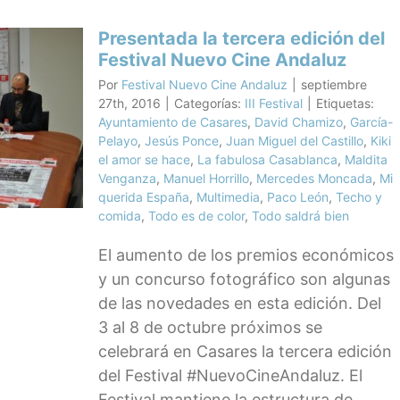
Presentada la tercera edición del
Festival Nuevo Cine Andaluz
Por
Festival Nuevo Cine Andaluz
|
septiembre
27th, 2016
|
Categorías:
III Festival
|
Etiquetas:
Ayuntamiento de Casares
,
David Chamizo
,
García-
Pelayo
,
Jesús Ponce
,
Juan Miguel del Castillo
,
Kiki
el amor se hace
,
La fabulosa Casablanca
,
Maldita
Venganza
,
Manuel Horrillo
,
Mercedes Moncada
,
Mi
querida España
,
Multimedia
,
Paco León
,
Techo y
comida
,
Todo es de color
,
Todo saldrá bien
El aumento de los premios económicos
y un concurso fotográfico son algunas
de las novedades en esta edición. Del
3 al 8 de octubre próximos se
celebrará en Casares la tercera edición
del Festival #NuevoCineAndaluz. El
Festival mantiene la estructura de