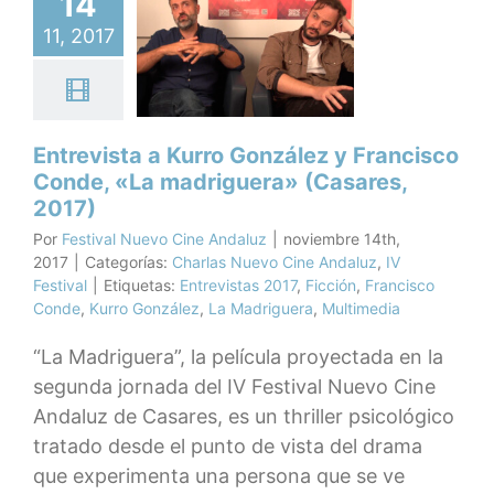
14
o González
rancisco
11, 2017
nde, «La
riguera»
res, 2017)
as Nuevo Cine
Entrevista a Kurro González y Francisco
uz
IV Festival
Conde, «La madriguera» (Casares,
2017)
Por
Festival Nuevo Cine Andaluz
|
noviembre 14th,
2017
|
Categorías:
Charlas Nuevo Cine Andaluz
,
IV
Festival
|
Etiquetas:
Entrevistas 2017
,
Ficción
,
Francisco
Conde
,
Kurro González
,
La Madriguera
,
Multimedia
“La Madriguera”, la película proyectada en la
segunda jornada del IV Festival Nuevo Cine
Andaluz de Casares, es un thriller psicológico
tratado desde el punto de vista del drama
que experimenta una persona que se ve