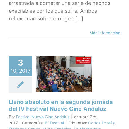
arrastrada a cometer una serie de hechos
execrables por los que sufre. Ambos
reflexionan sobre el origen [...]
Más información
3
o absoluto
a segunda
10, 2017
ada del IV
ival Nuevo
e Andaluz
V Festival
Lleno absoluto en la segunda jornada
del IV Festival Nuevo Cine Andaluz
Por
Festival Nuevo Cine Andaluz
|
octubre 3rd,
2017
|
Categorías:
IV Festival
|
Etiquetas:
Cortos Exprés
,
Francisco Conde
,
Kurro González
,
La Madriguera