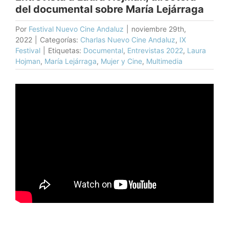
del documental sobre María Lejárraga
Por
Festival Nuevo Cine Andaluz
|
noviembre 29th,
2022
|
Categorías:
Charlas Nuevo Cine Andaluz
,
IX
Festival
|
Etiquetas:
Documental
,
Entrevistas 2022
,
Laura
Hojman
,
María Lejárraga
,
Mujer y Cine
,
Multimedia