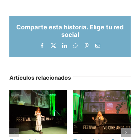
Comparte esta historia. Elige tu red
social
Facebook
X
LinkedIn
WhatsApp
Pinterest
Correo
electrónico
Artículos relacionados