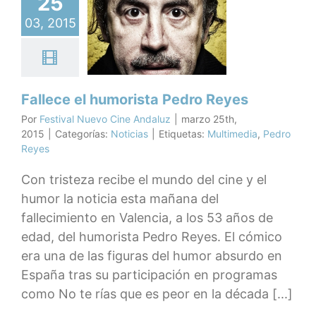
25
llece el
03, 2015
morista
ro Reyes
Noticias
Fallece el humorista Pedro Reyes
Por
Festival Nuevo Cine Andaluz
|
marzo 25th,
2015
|
Categorías:
Noticias
|
Etiquetas:
Multimedia
,
Pedro
Reyes
Con tristeza recibe el mundo del cine y el
humor la noticia esta mañana del
fallecimiento en Valencia, a los 53 años de
edad, del humorista Pedro Reyes. El cómico
era una de las figuras del humor absurdo en
España tras su participación en programas
como No te rías que es peor en la década [...]