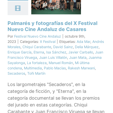
evo Cine
daluz de
asares
Palmarés y fotografías del X Festival
X Festival
Nuevo Cine Andaluz de Casares
Por
Festival Nuevo Cine Andaluz
|
octubre 9th,
2023
|
Categorías:
X Festival
|
Etiquetas:
Ada Mar
,
Andrés
Morales
,
Chiqui Carabante
,
David Sainz
,
Delia Márquez
,
Enrique García
,
Eterna
,
Isa Sánchez
,
Javier Carballo
,
Juan
Francisco Viruega
,
Juan Luis Villalón
,
Juan Mata
,
Juanma
Sayalonga
,
La fortaleza
,
Manuel Román
,
Mi última
condena
,
Multimedia
,
Pablo Macías
,
Rakesh Marwani
,
Secaderos
,
Toñi Martín
Los largometrajes "Secaderos", en la
categoría de ficción, y "Eterna", en la
categoría documental se llevan los premios
del jurado en estas categorías. Chiqui
Carabante y Juan Francisco Viruega se llevan