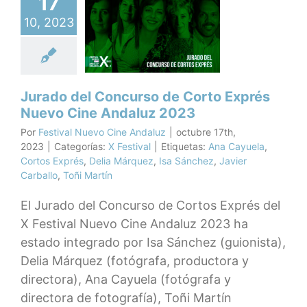
17
rado del
curso de
10, 2023
to Exprés
evo Cine
aluz 2023
X Festival
Jurado del Concurso de Corto Exprés
Nuevo Cine Andaluz 2023
Por
Festival Nuevo Cine Andaluz
|
octubre 17th,
2023
|
Categorías:
X Festival
|
Etiquetas:
Ana Cayuela
,
Cortos Exprés
,
Delia Márquez
,
Isa Sánchez
,
Javier
Carballo
,
Toñi Martín
El Jurado del Concurso de Cortos Exprés del
X Festival Nuevo Cine Andaluz 2023 ha
estado integrado por Isa Sánchez (guionista),
Delia Márquez (fotógrafa, productora y
directora), Ana Cayuela (fotógrafa y
directora de fotografía), Toñi Martín