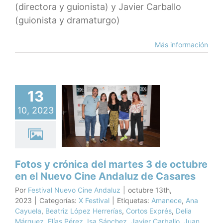
(directora y guionista) y Javier Carballo
(guionista y dramaturgo)
Más información
s y crónica
13
artes 3 de
10, 2023
ubre en el
evo Cine
daluz de
asares
Fotos y crónica del martes 3 de octubre
X Festival
en el Nuevo Cine Andaluz de Casares
Por
Festival Nuevo Cine Andaluz
|
octubre 13th,
2023
|
Categorías:
X Festival
|
Etiquetas:
Amanece
,
Ana
Cayuela
,
Beatriz López Herrerías
,
Cortos Exprés
,
Delia
Márquez
,
Elías Pérez
,
Isa Sánchez
,
Javier Carballo
,
Juan