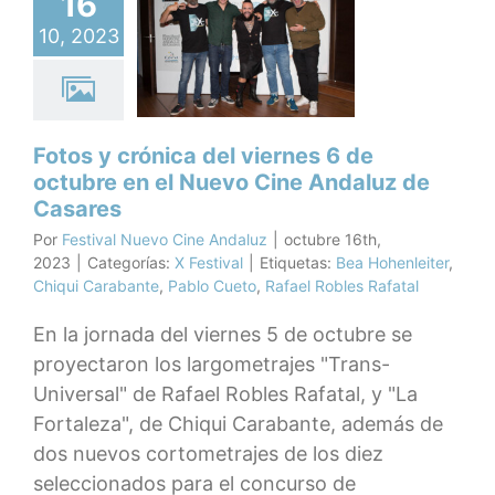
16
iernes 6 de
10, 2023
ubre en el
evo Cine
daluz de
asares
Fotos y crónica del viernes 6 de
X Festival
octubre en el Nuevo Cine Andaluz de
Casares
Por
Festival Nuevo Cine Andaluz
|
octubre 16th,
2023
|
Categorías:
X Festival
|
Etiquetas:
Bea Hohenleiter
,
Chiqui Carabante
,
Pablo Cueto
,
Rafael Robles Rafatal
En la jornada del viernes 5 de octubre se
proyectaron los largometrajes "Trans-
Universal" de Rafael Robles Rafatal, y "La
Fortaleza", de Chiqui Carabante, además de
dos nuevos cortometrajes de los diez
seleccionados para el concurso de