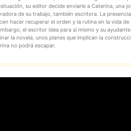
 situación, su editor decide enviarle a Caterina, una
radora de su trabajo, también escritora. La presenci
cen hacer recuperar el orden y la rutina en la vida de
embargo, el escritor idea para sí mismo y su ayudante
inar la novela, unos planes que implican la construcc
rina no podrá escapar.