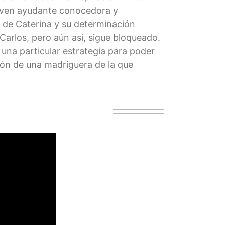
 joven ayudante conocedora y
a de Caterina y su determinación
 Carlos, pero aún así, sigue bloqueado.
 una particular estrategia para poder
ión de una madriguera de la que