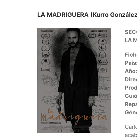
LA MADRIGUERA (Kurro González
SEC
LA 
Fich
País
Año:
Dire
Prod
Guió
Repa
Géne
Carl
acab