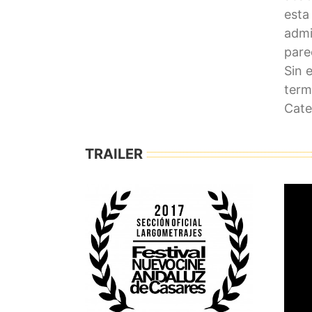
esta
admi
pare
Sin 
term
Cate
TRAILER