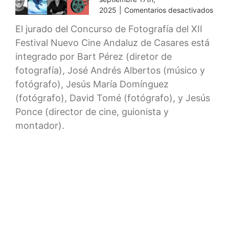
en
2025
|
Comentarios desactivados
Jura
El jurado del Concurso de Fotografía del XII
del
Festival Nuevo Cine Andaluz de Casares está
Conc
de
integrado por Bart Pérez (diretor de
Foto
fotografía), José Andrés Albertos (músico y
Nue
fotógrafo), Jesús María Domínguez
Cine
Anda
(fotógrafo), David Tomé (fotógrafo), y Jesús
202
Ponce (director de cine, guionista y
montador).