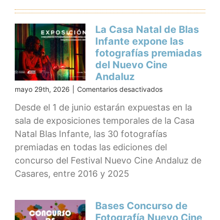
La Casa Natal de Blas
Infante expone las
fotografías premiadas
del Nuevo Cine
Andaluz
en
mayo 29th, 2026
|
Comentarios desactivados
La
Desde el 1 de junio estarán expuestas en la
Casa
sala de exposiciones temporales de la Casa
Natal
de
Natal Blas Infante, las 30 fotografías
Blas
premiadas en todas las ediciones del
Infante
concurso del Festival Nuevo Cine Andaluz de
expone
las
Casares, entre 2016 y 2025
fotografías
premiadas
del
Bases Concurso de
Nuevo
Fotografía Nuevo Cine