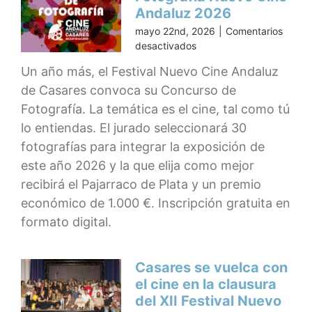
Cine
Andaluz 2026
Andaluz
mayo 22nd, 2026
|
Comentarios
en
desactivados
Bases
Un año más, el Festival Nuevo Cine Andaluz
Concurso
de Casares convoca su Concurso de
de
Fotografía
Fotografía. La temática es el cine, tal como tú
Nuevo
lo entiendas. El jurado seleccionará 30
Cine
fotografías para integrar la exposición de
Andaluz
2026
este año 2026 y la que elija como mejor
recibirá el Pajarraco de Plata y un premio
económico de 1.000 €. Inscripción gratuita en
formato digital.
Casares se vuelca con
el cine en la clausura
del XII Festival Nuevo