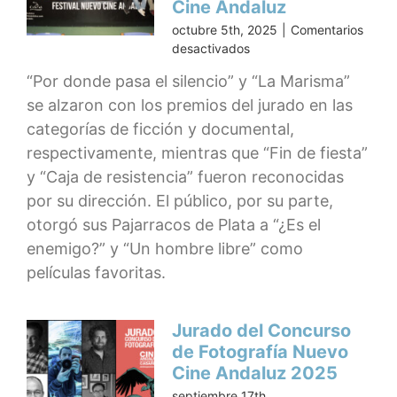
Cine Andaluz
octubre 5th, 2025
|
Comentarios
en
desactivados
Casares
“Por donde pasa el silencio” y “La Marisma”
se
se alzaron con los premios del jurado en las
vuelca
con
categorías de ficción y documental,
el
respectivamente, mientras que “Fin de fiesta”
cine
y “Caja de resistencia” fueron reconocidas
en
la
por su dirección. El público, por su parte,
clausura
otorgó sus Pajarracos de Plata a “¿Es el
del
enemigo?” y “Un hombre libre” como
XII
películas favoritas.
Festival
Nuevo
Cine
Andaluz
Jurado del Concurso
de Fotografía Nuevo
Cine Andaluz 2025
septiembre 17th,